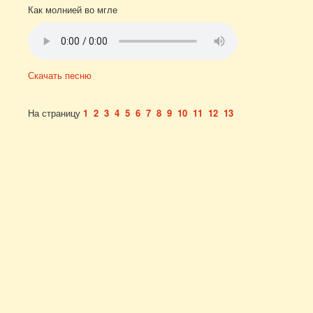
Как молнией во мгле
Скачать песню
На страницу
1
2
3
4
5
6
7
8
9
10
11
12
13