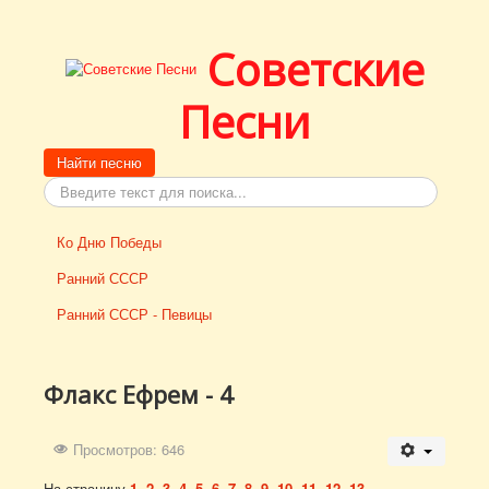
Советские
Песни
Поиск
Найти песню
Ко Дню Победы
Ранний СССР
Ранний СССР - Певицы
Флакс Ефрем - 4
Просмотров: 646
На страницу
1
2
3
4
5
6
7
8
9
10
11
12
13