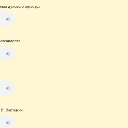
ении духового оркестра
лександрова
. В. Высоцкий