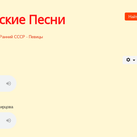
ские Песни
Най
Ранний СССР - Певицы
мирцова